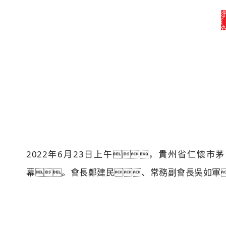
2022年6月23日上午，貴州省仁懷
幕。
會長鄭建民、常務副會長吳如軍